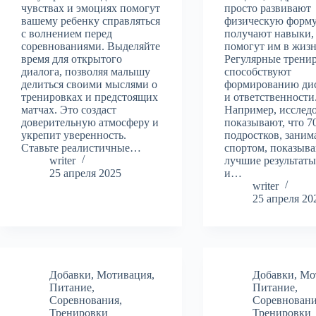
чувствах и эмоциях помогут
просто развивают
вашему ребенку справляться
физическую форму
с волнением перед
получают навыки,
соревнованиями. Выделяйте
помогут им в жизн
время для открытого
Регулярные трени
диалога, позволяя малышу
способствуют
делиться своими мыслями о
формированию ди
тренировках и предстоящих
и ответственности
матчах. Это создаст
Например, исслед
доверительную атмосферу и
показывают, что 
укрепит уверенность.
подростков, зани
Ставьте реалистичные…
спортом, показыв
writer
лучшие результаты
25 апреля 2025
и…
writer
25 апреля 20
Добавки
,
Мотивация
,
Добавки
,
Мо
Питание
,
Питание
,
Соревнования
,
Соревнован
Тренировки
Тренировки