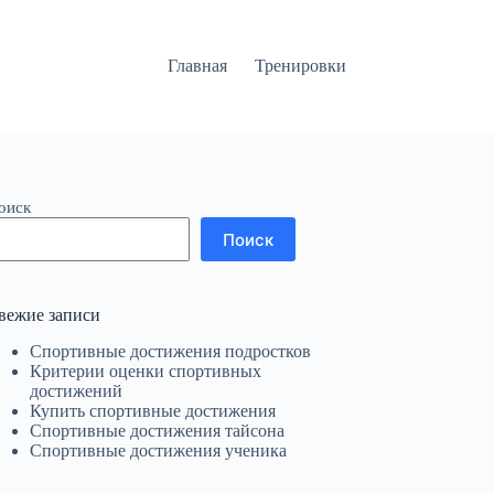
Главная
Тренировки
оиск
Поиск
вежие записи
Спортивные достижения подростков
Критерии оценки спортивных
достижений
Купить спортивные достижения
Спортивные достижения тайсона
Спортивные достижения ученика