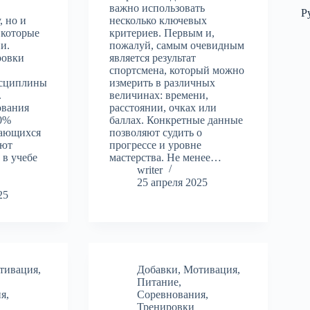
важно использовать
Р
, но и
несколько ключевых
 которые
критериев. Первым и,
и.
пожалуй, самым очевидным
ровки
является результат
спортсмена, который можно
сциплины
измерить в различных
.
величинах: времени,
ования
расстоянии, очках или
70%
баллах. Конкретные данные
мающихся
позволяют судить о
ают
прогрессе и уровне
 в учебе
мастерства. Не менее…
writer
25 апреля 2025
25
тивация
,
Добавки
,
Мотивация
,
Питание
,
ия
,
Соревнования
,
Тренировки