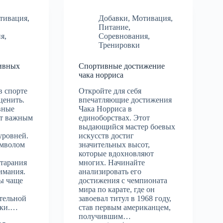
тивация
,
Добавки
,
Мотивация
,
Питание
,
ия
,
Соревнования
,
Тренировки
тивных
Спортивные достижение
чака норриса
в спорте
Откройте для себя
ценить.
впечатляющие достижения
вные
Чака Норриса в
ит важным
единоборствах. Этот
выдающийся мастер боевых
уровней.
искусств достиг
имволом
значительных высот,
которые вдохновляют
старания
многих. Начинайте
нимания.
анализировать его
ы чаще
достижения с чемпионата
мира по карате, где он
тельной
завоевал титул в 1968 году,
вки.…
став первым американцем,
получившим…