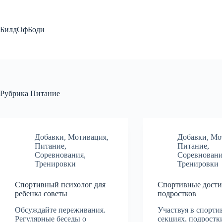
Перейти
к
сути
БилдОфБоди
Рубрика
Питание
Добавки
,
Мотивация
,
Добавки
,
Мо
Питание
,
Питание
,
Соревнования
,
Соревнован
Тренировки
Тренировки
Спортивный психолог для
Спортивные дост
ребенка советы
подростков
Обсуждайте переживания.
Участвуя в спорт
Регулярные беседы о
секциях, подростк