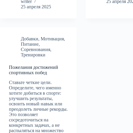
writer
25 апреля 20
25 апреля 2025
Добавки
,
Мотивация
,
Питание
,
Соревнования
,
Тренировки
Пожелания достижений
спортивных побед
Ставьте четкие цели.
Определите, чего именно
хотите добиться в спорте:
улучшить результаты,
освоить новый навык или
преодолеть личные рекорды.
Это позволяет
сосредоточиться на
конкретных задачах, а не
распыляться на множество